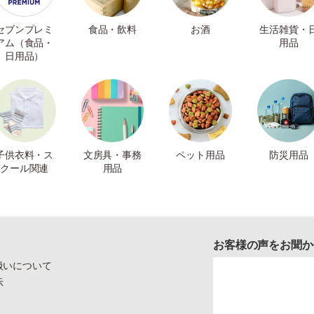
セブンプレミ
食品・飲料
お酒
生活雑貨・
アム（食品・
用品
日用品）
子供衣料・ス
文房具・事務
ペット用品
防災用品
クール関連
用品
お客様の声をお聞か
扱いについて
示