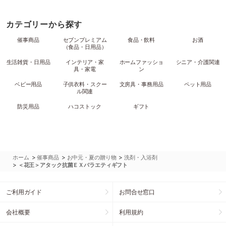
カテゴリーから探す
催事商品
セブンプレミアム
食品・飲料
お酒
（食品・日用品）
生活雑貨・日用品
インテリア・家
ホームファッショ
シニア・介護関連
具・家電
ン
ベビー用品
子供衣料・スクー
文房具・事務用品
ペット用品
ル関連
防災用品
ハコストック
ギフト
>
>
>
ホーム
催事商品
お中元・夏の贈り物
洗剤・入浴剤
>
＜花王＞アタック抗菌ＥＸバラエティギフト
ご利用ガイド
お問合せ窓口
会社概要
利用規約