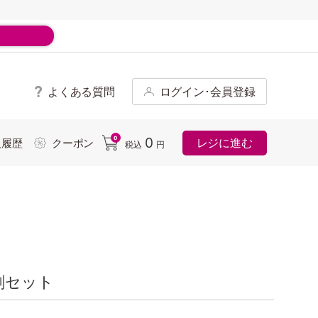
よくある質問
ログイン･会員登録
ド
0
0
レジに進む
入履歴
クーポン
税込
円
剤セット