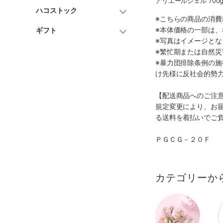
アリエールジェル 700
ハコストック
※こちらの商品の消費
※本体価格の一部は
ギフト
※写真はイメージとな
※繁忙期または自然
※暴力団排除条例の
け先様に反社会的勢
【配送商品へのご注
規定変更により、お
る送料を着払いでご
ＰＧＣＧ－２０Ｆ
カテゴリーか