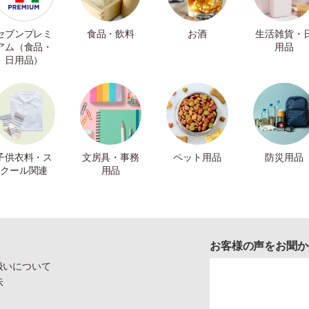
セブンプレミ
食品・飲料
お酒
生活雑貨・
アム（食品・
用品
日用品）
子供衣料・ス
文房具・事務
ペット用品
防災用品
クール関連
用品
お客様の声をお聞か
扱いについて
示