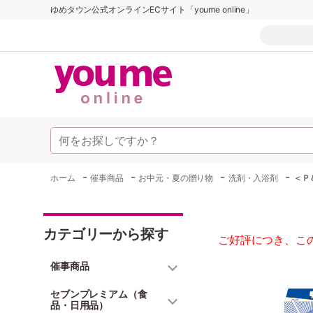
ゆめタウン公式オンラインECサイト「youme online」
-
-
-
-
ホーム
催事商品
お中元・夏の贈り物
洗剤・入浴剤
＜Ｐ
カテゴリーから探す
ご好評につき、こ
催事商品
セブンプレミアム（食
品・日用品）