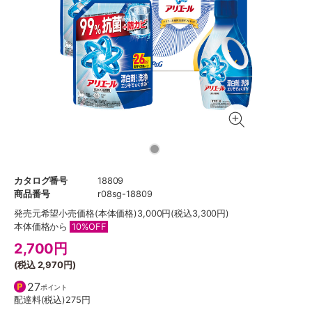
カタログ番号
18809
商品番号
r08sg-18809
発売元希望小売価格
(本体価格)3,000円(税込3,300円)
本体価格から
10%OFF
2,700
円
(税込
2,970円
)
27
ポイント
配達料(税込)
275円