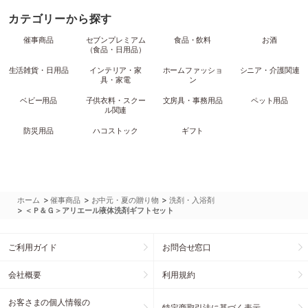
カテゴリーから探す
催事商品
セブンプレミアム
食品・飲料
お酒
（食品・日用品）
生活雑貨・日用品
インテリア・家
ホームファッショ
シニア・介護関連
具・家電
ン
ベビー用品
子供衣料・スクー
文房具・事務用品
ペット用品
ル関連
防災用品
ハコストック
ギフト
>
>
>
ホーム
催事商品
お中元・夏の贈り物
洗剤・入浴剤
>
＜Ｐ＆Ｇ＞アリエール液体洗剤ギフトセット
ご利用ガイド
お問合せ窓口
会社概要
利用規約
お客さまの個人情報の
特定商取引法に基づく表示