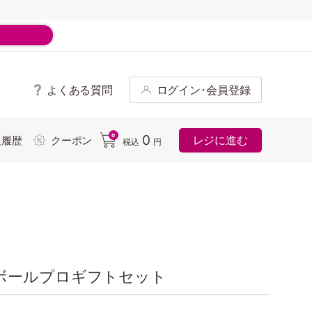
よくある質問
ログイン･会員登録
ド
0
0
レジに進む
入履歴
クーポン
税込
円
ボールプロギフトセット