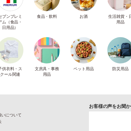
セブンプレミ
食品・飲料
お酒
生活雑貨・
アム（食品・
用品
日用品）
子供衣料・ス
文房具・事務
ペット用品
防災用品
クール関連
用品
お客様の声をお聞か
扱いについて
示