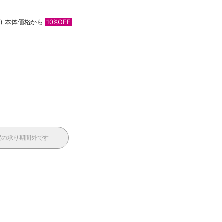
)
本体価格から
10%OFF
配の承り期間外です