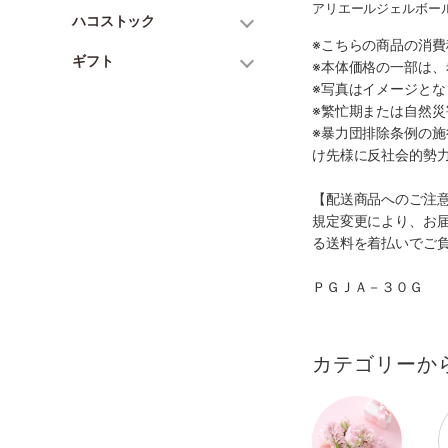
アリエールジェルボール
ハコストック
※こちらの商品の消費
ギフト
※本体価格の一部は
※写真はイメージとな
※繁忙期または自然
※暴力団排除条例の
け先様に反社会的勢
【配送商品へのご注
規定変更により、お
る送料を着払いでご
ＰＧＪＡ－３０Ｇ
カテゴリーか