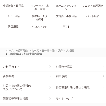
生活雑貨・日用品
インテリア・家
ホームファッショ
シニア・介護関連
具・家電
ン
ベビー用品
子供衣料・スクー
文房具・事務用品
ペット用品
ル関連
防災用品
ハコストック
ギフト
>
>
>
ホーム
催事商品
お中元・夏の贈り物
洗剤・入浴剤
>
＜健美薬湯＞刻み生薬の薬湯
ご利用ガイド
お問合せ窓口
会社概要
利用規約
お客さまの個人情報の
特定商取引法に基づく表示
取扱いについて
酒類販売管理者標識
サイトマップ