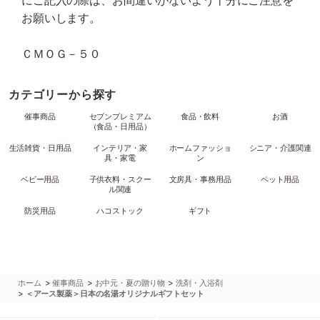
にご記入の際は、お間違いがないよう十分にご注意を
お願いします。
ＣＭＯＧ－５０
カテゴリーから探す
催事商品
セブンプレミアム
食品・飲料
お酒
（食品・日用品）
生活雑貨・日用品
インテリア・家
ホームファッショ
シニア・介護関連
具・家電
ン
ベビー用品
子供衣料・スクー
文房具・事務用品
ペット用品
ル関連
防災用品
ハコストック
ギフト
>
>
>
ホーム
催事商品
お中元・夏の贈り物
洗剤・入浴剤
>
＜アース製薬＞日本の名湯オリジナルギフトセット