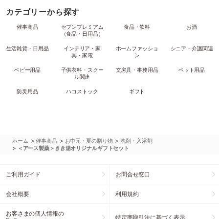
カテゴリーから探す
催事商品
セブンプレミアム
食品・飲料
お酒
（食品・日用品）
生活雑貨・日用品
インテリア・家
ホームファッショ
シニア・介護関連
具・家電
ン
ベビー用品
子供衣料・スクー
文房具・事務用品
ペット用品
ル関連
防災用品
ハコストック
ギフト
>
>
>
ホーム
催事商品
お中元・夏の贈り物
洗剤・入浴剤
>
＜アース製薬＞きき湯オリジナルギフトセット
ご利用ガイド
お問合せ窓口
会社概要
利用規約
お客さまの個人情報の
特定商取引法に基づく表示