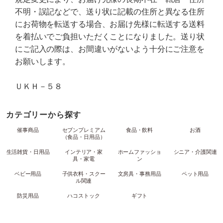
不明・誤記などで、送り状に記載の住所と異なる住所
にお荷物を転送する場合、お届け先様に転送する送料
を着払いでご負担いただくことになりました。送り状
にご記入の際は、お間違いがないよう十分にご注意を
お願いします。
ＵＫＨ－５８
カテゴリーから探す
催事商品
セブンプレミアム
食品・飲料
お酒
（食品・日用品）
生活雑貨・日用品
インテリア・家
ホームファッショ
シニア・介護関連
具・家電
ン
ベビー用品
子供衣料・スクー
文房具・事務用品
ペット用品
ル関連
防災用品
ハコストック
ギフト