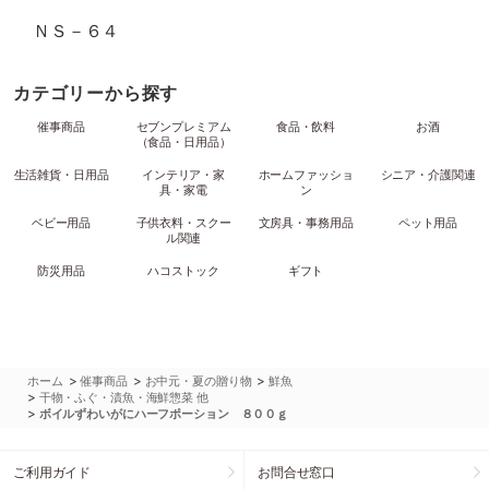
ＮＳ－６４
カテゴリーから探す
催事商品
セブンプレミアム
食品・飲料
お酒
（食品・日用品）
生活雑貨・日用品
インテリア・家
ホームファッショ
シニア・介護関連
具・家電
ン
ベビー用品
子供衣料・スクー
文房具・事務用品
ペット用品
ル関連
防災用品
ハコストック
ギフト
>
>
>
ホーム
催事商品
お中元・夏の贈り物
鮮魚
>
干物・ふぐ・漬魚・海鮮惣菜 他
>
ボイルずわいがにハーフポーション ８００ｇ
ご利用ガイド
お問合せ窓口