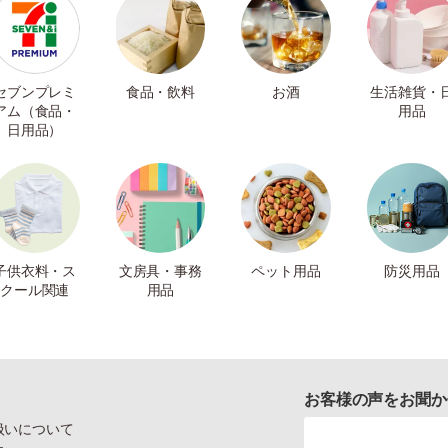
セブンプレミ
食品・飲料
お酒
生活雑貨・
アム（食品・
用品
日用品）
子供衣料・ス
文房具・事務
ペット用品
防災用品
クール関連
用品
お客様の声をお聞か
扱いについて