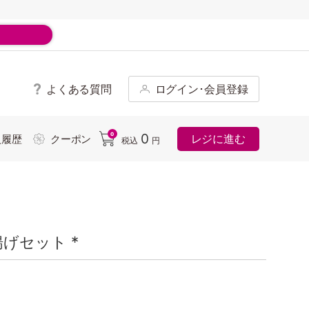
よくある質問
ログイン･会員登録
ド
0
0
レジに進む
入履歴
クーポン
税込
円
げセット *