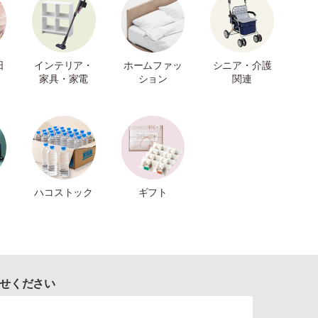
日
インテリア・
ホームファッ
シニア・介護
家具・家電
ション
関連
ハコストック
ギフト
せください