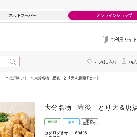
ネットスーパー
オンラインショップ
ご利用ガイ
お気に入り
購
-
-
ト
徳用ギフト
大分名物 豊後 とり天＆唐揚げセット
大分名物 豊後 とり天＆唐揚
カタログ番号
60406