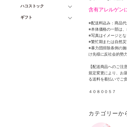
ハコストック
含有アレルゲン
ギフト
※配送料込み：商品
※本体価格の一部は
※写真はイメージとな
※繁忙期または自然
※暴力団排除条例の
け先様に反社会的勢
【配送商品へのご注
規定変更により、お
る送料を着払いでご
４０８００５７
カテゴリーか