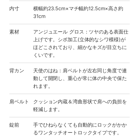
内寸
横幅約23.5cm×マチ幅約12.5cm×高さ約
31cm
素材
アンジュエール グロス：ツヤのある表面仕
上げです。シボ加工(立体的なシワ模様)が
ほどこされており、細かなキズが目立ちに
くいです。
背カン
天使のはね：肩ベルトが左右同じ角度で連
動して開閉し、重心が常に体の中央で保た
れます。
肩ベルト
クッション内蔵＆湾曲形状で肩への負担を
軽減します。
錠前
手でひねらなくても自動的にロックがかか
るワンタッチオートロックタイプです。