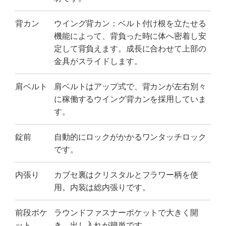
背カン
ウイング背カン：ベルト付け根を立たせる
機能によって、背負った時に体へ密着し安
定して背負えます。成長に合わせて上部の
金具がスライドします。
肩ベルト
肩ベルトはアップ式で、背カンが左右別々
に稼働するウイング背カンを採用していま
す。
錠前
自動的にロックがかかるワンタッチロック
です。
内張り
カブセ裏はクリスタルとフラワー柄を使
用。内装は総内張りです。
前段ポケ
ラウンドファスナーポケットで大きく開
ット
き、出し入れが簡単です。