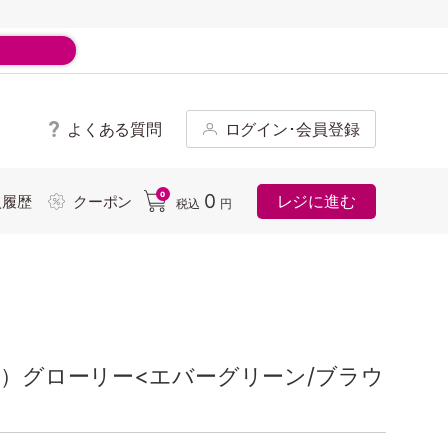
よくある質問
ログイン･会員登録
ド
0
0
レジに進む
入履歴
クーポン
税込
円
R）グローリー<エバーグリーン/ブラウ