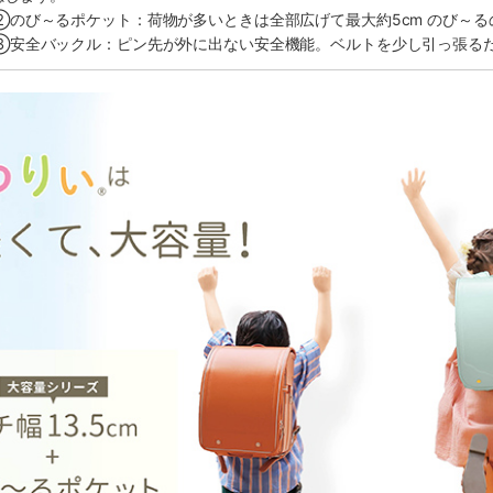
②のび～るポケット：荷物が多いときは全部広げて最大約5cm のび～
③安全バックル：ピン先が外に出ない安全機能。ベルトを少し引っ張る