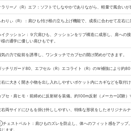
クラリーノ（R）エフ：ソフトでしなやかでありながら、軽量で風合いが
ふわりぃ（R）：肩ひも付け根の立ち上げ機能で、成長に合わせて左右に
ハイクッション：９穴肩ひも、クッションをリブ構造に成形し、肩への接
子様の通学に優しい肩ひもです。
磁気の力で錠前を誘導し、ワンタッチでカブセの開け閉めができます。
ガッチリガード80、エフセル（R）エコライト（R）のＷ補強により約8
左右に大きく開き小物を出し入れしやすいポケット内にカギなどを取付け
カブセ・肩ヒモ・前締めに反射材を装備。約100m反射（メーカー試験
左右両サイドにひもを掛け外ししやすい、特殊な形状をしたオリジナルナ
①チェストベルト：肩ひものズレを防止し、体へのフィット感をアップ
感じます。