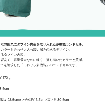
クな雰囲気にタブイン内装を取り入れた多機能ランドセル。
クカラーを合わせ大人っぽい深みのあるデザイン。
きるタブイン内装。
、背あて、容量最大なのに軽く、落ち着いたカラーと質感。
全てを追求した「ふわりぃ多機能」のランドセルです。
1170ｇ
3.5cm
横幅約23.5cm×マチ幅約13.5cm×高さ約30.5cm