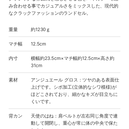
み合わせる事でカジュアルさをミックスした、現代的
なクラックファッションのランドセル。
重量
約1230ｇ
マチ幅
12.5cm
内寸
横幅約23.5cm×マチ幅約12.5cm×高さ約
31cm
素材
アンジュエール グロス：ツヤのある表面仕
上げです。シボ加工(立体的なシワ模様)が
ほどこされており、細かなキズが目立ちに
くいです。
背カン
天使のはね：肩ベルトが左右同じ角度で連
動して開閉し、重心が常に体の中央で保た