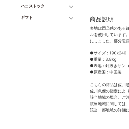
ハコストック
ギフト
商品説明
表地は凹凸感のある
ルを使用しています
にしました。部分暖
●サイズ：190x240
●重量：3.8kg
●表地：針抜きサンゴ
●原産国：中国製
こちらの商品は佐川
佐川急便の指定によ
該当地域の場合、ご
該当地域に関しては
該当一部地域の詳細