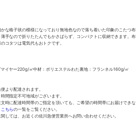
細かな格子状の模様になっており無地色なので落ち着いた印象のこたつ布
。薄手なので折りたたんでもかさばらず、コンパクトに収納できます。布
房のコタツは電気代もおトクです。
マイヤー220g/㎡中材：ポリエステルわた裏地：フランネル160g/㎡
急便より配達されます。
り時間指定不可地域がございます。
注文時に配達時間帯のご指定を頂いても、ご希望の時間帯にお届けできな
、
こちら
の一覧をご覧ください。
に関しては、お近くの佐川急便営業所へお問い合わせください。