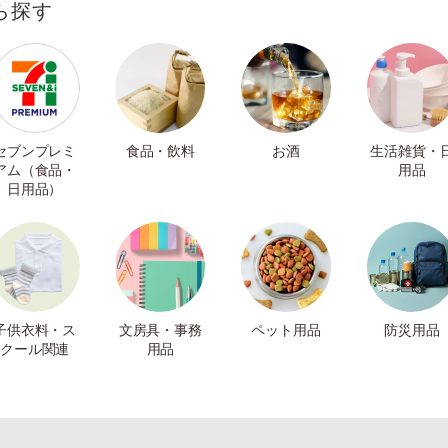
ら探す
セブンプレミ
食品・飲料
お酒
生活雑貨・
アム（食品・
用品
日用品）
子供衣料・ス
文房具・事務
ペット用品
防災用品
クール関連
用品