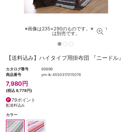
す。※こたつ
※画像は235×290のものです。※こたつ
※画像は2
。
は別売です。
【送料込み】ハイタイプ用掛布団 『ニードル』
カタログ番号
99999
商品番号
ym-ik-4550317015076
7,980
円
(税込
8,778円
)
79ポイント
配達料込み
カラー