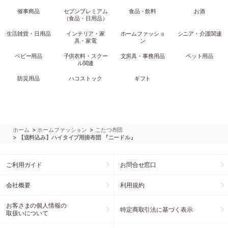
催事商品
セブンプレミアム
食品・飲料
お酒
（食品・日用品）
生活雑貨・日用品
インテリア・家
ホームファッショ
シニア・介護関連
具・家電
ン
ベビー用品
子供衣料・スクー
文房具・事務用品
ペット用品
ル関連
防災用品
ハコストック
ギフト
>
>
ホーム
ホームファッション
こたつ布団
>
【送料込み】ハイタイプ用掛布団 『ニードル』
ご利用ガイド
お問合せ窓口
会社概要
利用規約
お客さまの個人情報の
特定商取引法に基づく表示
取扱いについて