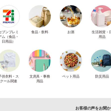
セブンプレミ
食品・飲料
お酒
生活雑貨・
アム（食品・
用品
日用品）
子供衣料・ス
文房具・事務
ペット用品
防災用品
クール関連
用品
お客様の声をお聞か