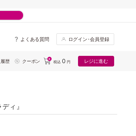
よくある質問
ログイン･会員登録
ド
0
0
レジに進む
入履歴
クーポン
税込
円
ラディ』