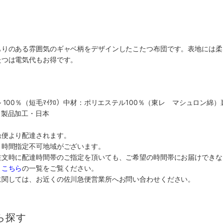
もりのある雰囲気のギャベ柄をデザインしたこたつ布団です。表地には柔
たつは電気代もお得です。
100％（短毛ﾏｲｸﾛ）中材：ポリエステル100％（東レ マシュロン綿）裏地
・製品加工・日本
急便より配達されます。
り時間指定不可地域がございます。
注文時に配達時間帯のご指定を頂いても、ご希望の時間帯にお届けできな
、
こちら
の一覧をご覧ください。
に関しては、お近くの佐川急便営業所へお問い合わせください。
ら探す