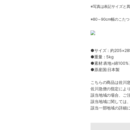
※写真は表記サイズと
※80～90cm幅のこた
●サイズ：約205×28
●重量：5kg
●素材:表地=綿100% 
●原産国:日本製
こちらの商品は佐川
佐川急便の指定によ
該当地域の場合、ご
該当地域に関しては
該当一部地域の詳細