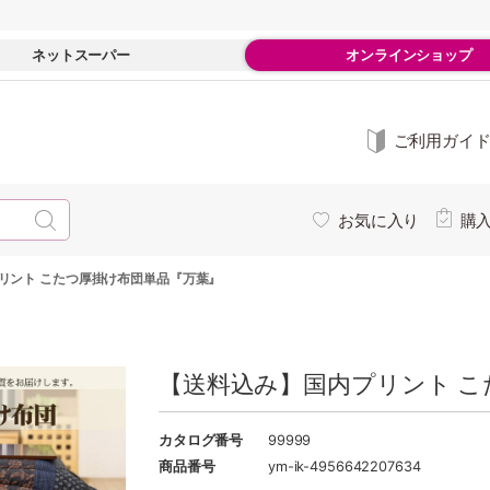
ネットスーパー
オンラインショップ
ご利用ガイ
お気に入り
購
リント こたつ厚掛け布団単品『万葉』
【送料込み】国内プリント こ
カタログ番号
99999
商品番号
ym-ik-4956642207634