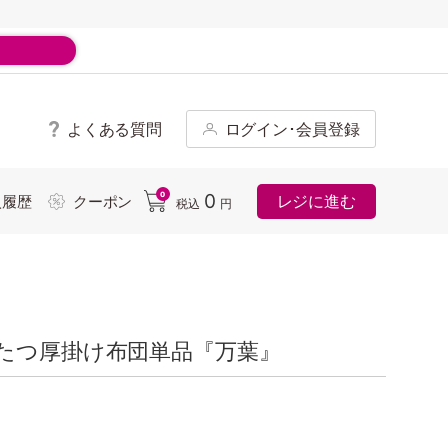
よくある質問
ログイン･会員登録
ド
0
0
レジに進む
入履歴
クーポン
税込
円
たつ厚掛け布団単品『万葉』