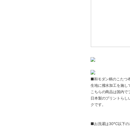
■和モダン柄のこたつ
生地に撥水加工を施し
こちらの商品は国内で
日本製のプリントらし
クです。
■お洗濯は30℃以下