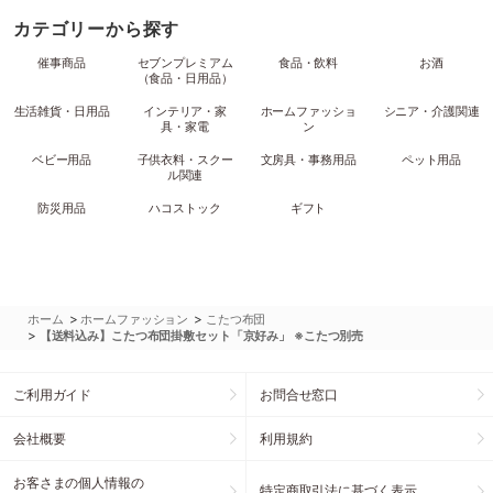
カテゴリーから探す
催事商品
セブンプレミアム
食品・飲料
お酒
（食品・日用品）
生活雑貨・日用品
インテリア・家
ホームファッショ
シニア・介護関連
具・家電
ン
ベビー用品
子供衣料・スクー
文房具・事務用品
ペット用品
ル関連
防災用品
ハコストック
ギフト
>
>
ホーム
ホームファッション
こたつ布団
>
【送料込み】こたつ布団掛敷セット「京好み」 ※こたつ別売
ご利用ガイド
お問合せ窓口
会社概要
利用規約
お客さまの個人情報の
特定商取引法に基づく表示