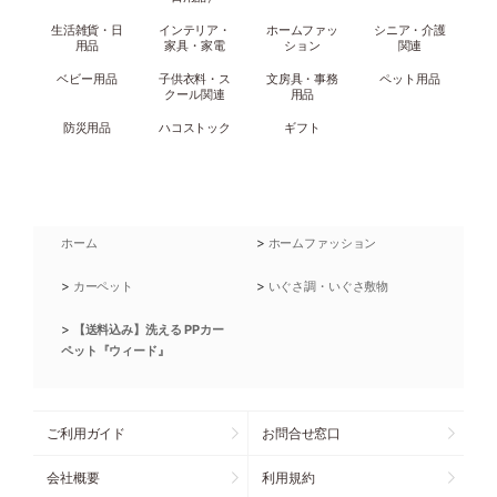
生活雑貨・日
インテリア・
ホームファッ
シニア・介護
用品
家具・家電
ション
関連
ベビー用品
子供衣料・ス
文房具・事務
ペット用品
クール関連
用品
防災用品
ハコストック
ギフト
>
ホーム
ホームファッション
>
>
カーペット
いぐさ調・いぐさ敷物
>
【送料込み】洗える PPカー
ペット『ウィード』
ご利用ガイド
お問合せ窓口
会社概要
利用規約