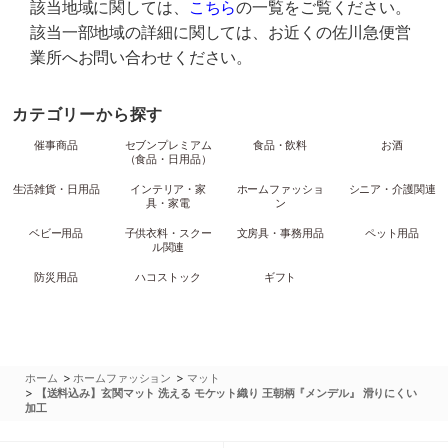
該当地域に関しては、
こちら
の一覧をご覧ください。
該当一部地域の詳細に関しては、お近くの佐川急便営
業所へお問い合わせください。
カテゴリーから探す
催事商品
セブンプレミアム
食品・飲料
お酒
（食品・日用品）
生活雑貨・日用品
インテリア・家
ホームファッショ
シニア・介護関連
具・家電
ン
ベビー用品
子供衣料・スクー
文房具・事務用品
ペット用品
ル関連
防災用品
ハコストック
ギフト
>
>
ホーム
ホームファッション
マット
>
【送料込み】玄関マット 洗える モケット織り 王朝柄『メンデル』 滑りにくい
加工