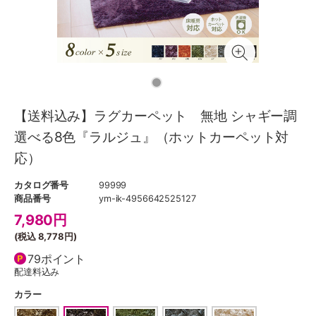
【送料込み】ラグカーペット 無地 シャギー調
選べる8色『ラルジュ』（ホットカーペット対
応）
カタログ番号
99999
商品番号
ym-ik-4956642525127
7,980
円
(税込
8,778円
)
79ポイント
配達料込み
カラー