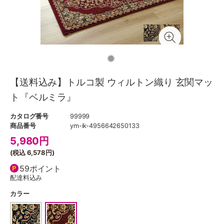
【送料込み】トルコ製 ウィルトン織り 玄関マッ
ト『ベルミラ』
カタログ番号
99999
商品番号
ym-ik-4956642650133
5,980
円
(税込
6,578円
)
59ポイント
配達料込み
カラー