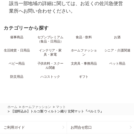
該当一部地域の詳細に関しては、お近くの佐川急便営
業所へお問い合わせください。
カテゴリーから探す
催事商品
セブンプレミアム
食品・飲料
お酒
（食品・日用品）
生活雑貨・日用品
インテリア・家
ホームファッショ
シニア・介護関連
具・家電
ン
ベビー用品
子供衣料・スクー
文房具・事務用品
ペット用品
ル関連
防災用品
ハコストック
ギフト
>
>
ホーム
ホームファッション
マット
>
【送料込み】トルコ製 ウィルトン織り 玄関マット『ベルミラ』
ご利用ガイド
お問合せ窓口