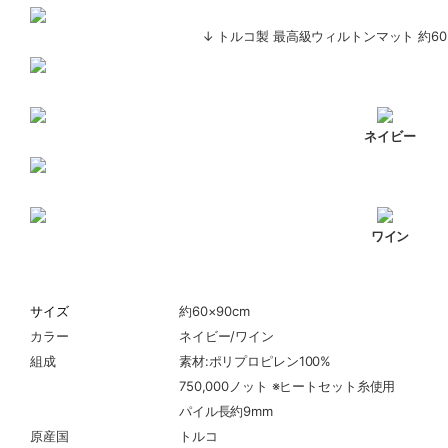
↓ トルコ製 最高級ウィルトンマット 約60
ネイビー
ワイン
商品詳細
サイズ
約60×90cm
カラー
ネイビー/ワイン
組成
素材:ポリプロピレン100%
750,000ノット ※ヒートセット糸使用
パイル長約9mm
原産国
トルコ