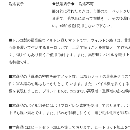
洗濯表示
◆洗濯表示◆ 洗濯不可
部分的に汚れたときは、市販のカーペットク
ま湯で、毛並みに沿って布拭きし、その後濡
い。※漂白剤は使用しないで下さい。
■トルコ製の最高級ウィルトン織りマットです。ウィルトン織りは、非常に耐
も靴を履いて生活するヨーロッパで、土足で扱うことを前提として作ら
く、弾力性もあり長くご使用 頂けます。また、高密度にパイルを織り
も特徴です。
■本商品の『繊維の密度を表すノット数』は75万ノットの最高級クラス
性に富み踏み心地もしっかりとして います。また、パイル数を多くす
柄を表現しました。プリントものには出せない高級感・重厚感のある繊
■本商品のパイル部分にはポリプロピレン素材を使用しております。ポ
中でも軽い素材です。また、汚れが付着しにくく、遊び毛や毛玉が非常
■本商品にはヒートセット加工を施しております。ヒートセット加工を