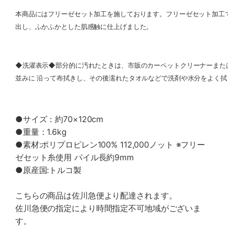
本商品にはフリーゼセット加工を施しております。フリーゼセット加工
出し、ふかふかとした肌感触に仕上げました。
◆洗濯表示◆部分的に汚れたときは、市販のカーペットクリーナーまた
並みに 沿って布拭きし、その後濡れたタオルなどで洗剤や水分をよく拭
●サイズ：約70×120cm
●重量：1.6kg
●素材:ポリプロピレン100% 112,000ノット ※フリー
ゼセット糸使用 パイル長約9mm
●原産国:トルコ製
こちらの商品は佐川急便より配達されます。
佐川急便の指定により時間指定不可地域がございま
す。