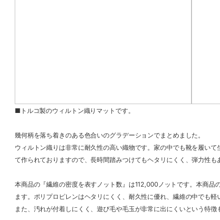
■トルコ製のウィルトン織りマットです。
幾何柄を落ち着きのある色合いのグラデーションでまとめました。
ウィルトン織りは非常に耐久性の高い織物です。家の中でも靴を履いて
て作られておりますので、長時間踏みつけてもヘタリにくく、弾力性も
本商品の『繊維の密度を表すノット数』は112,000ノットです。本商
ます。ポリプロピレンはヘタリにくく、耐久性に優れ、繊維の中でも軽
また、汚れが付着しにくく、遊び毛や毛玉が非常に出にくいという特徴