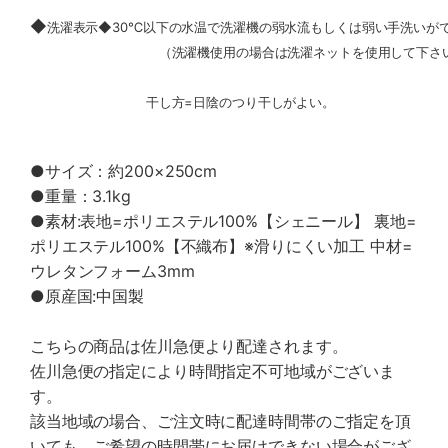
◆
洗濯表示◆30℃以下の水温で洗濯機の弱水流もしくは弱い手洗いが
（洗濯機使用の場合は洗濯ネットを使用して下さい
干し方=日陰のつり干しがよい。
●サイズ：約200×250cm
●重量：3.1kg
●素材:表地=ポリエステル100%【シェニール】 裏地=
ポリエステル100%【不織布】※滑りにくい加工 中材=
ウレタンフォーム3mm
●原産国:中国製
こちらの商品は佐川急便より配達されます。
佐川急便の指定により時間指定不可地域がございま
す。
該当地域の場合、ご注文時に配達時間帯のご指定を頂
いても、ご希望の時間帯にお届けできない場合がござ