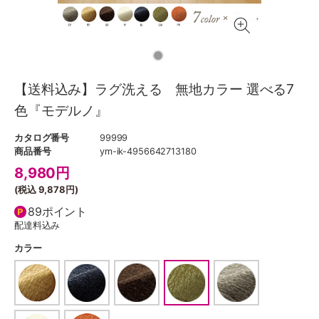
【送料込み】ラグ洗える 無地カラー 選べる7
色『モデルノ』
カタログ番号
99999
商品番号
ym-ik-4956642713180
8,980
円
(税込
9,878円
)
89ポイント
配達料込み
カラー