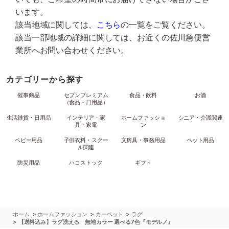
います。
該当地域に関しては、
こちら
の一覧をご覧ください。
該当一部地域の詳細に関しては、お近くの佐川急便営
業所へお問い合わせください。
カテゴリーから探す
催事商品
セブンプレミアム
食品・飲料
お酒
（食品・日用品）
生活雑貨・日用品
インテリア・家
ホームファッショ
シニア・介護関連
具・家電
ン
ベビー用品
子供衣料・スクー
文房具・事務用品
ペット用品
ル関連
防災用品
ハコストック
ギフト
>
>
>
ホーム
ホームファッション
カーペット
ラグ
>
【送料込み】ラグ洗える 無地カラー 選べる7色『モデルノ』