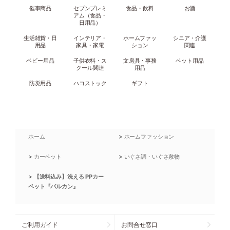
催事商品
セブンプレミ
食品・飲料
お酒
アム（食品・
日用品）
生活雑貨・日
インテリア・
ホームファッ
シニア・介護
用品
家具・家電
ション
関連
ベビー用品
子供衣料・ス
文房具・事務
ペット用品
クール関連
用品
防災用品
ハコストック
ギフト
>
ホーム
ホームファッション
>
>
カーペット
いぐさ調・いぐさ敷物
>
【送料込み】洗える PPカー
ペット『バルカン』
ご利用ガイド
お問合せ窓口