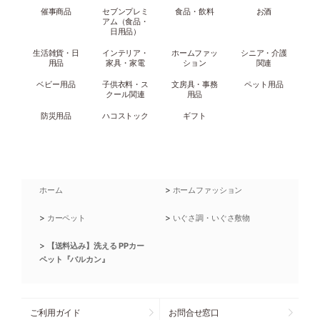
催事商品
セブンプレミ
食品・飲料
お酒
アム（食品・
日用品）
生活雑貨・日
インテリア・
ホームファッ
シニア・介護
用品
家具・家電
ション
関連
ベビー用品
子供衣料・ス
文房具・事務
ペット用品
クール関連
用品
防災用品
ハコストック
ギフト
>
ホーム
ホームファッション
>
>
カーペット
いぐさ調・いぐさ敷物
>
【送料込み】洗える PPカー
ペット『バルカン』
ご利用ガイド
お問合せ窓口