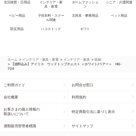
生活雑貨・日用品
インテリア・家
ホームファッショ
シニア・介護関連
具・家電
ン
ベビー用品
子供衣料・スクー
文房具・事務用品
ペット用品
ル関連
防災用品
ハコストック
ギフト
>
>
>
ホーム
インテリア・家具・家電
インテリア・家具
収納
>
【送料込み】アイリス ウッドトップチェスト ＜ホワイト/ペアー＞ HG-
724
ご利用ガイド
お問合せ窓口
会社概要
利用規約
お客さまの個人情報の
特定商取引法に基づく表示
取扱いについて
酒類販売管理者標識
サイトマップ