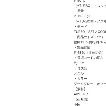
約50℃
（※TURBO・ノズル
・風量
2.0m3／分
（※TURBO時・ノズ
・モード
TURBO／SET／COO
・商品サイズ（cm）
幅約13.7×奥行約7.
・製品質量
約485g（本体のみ）
・電源コードの長さ
約1.8m
・付属品
ノズル
・カラー
ダークグレー、オフ
【素材】
ABS、PC
【生産国】
中国