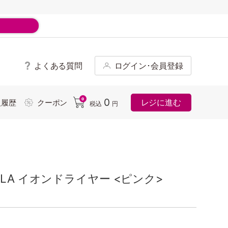
よくある質問
ログイン･会員登録
ド
0
0
レジに進む
入履歴
クーポン
税込
円
LA イオンドライヤー <ピンク>