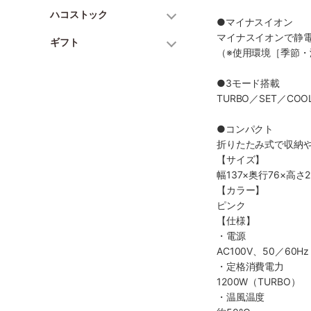
ハコストック
●マイナスイオン
マイナスイオンで静
ギフト
（※使用環境［季節
●3モード搭載
TURBO／SET／C
●コンパクト
折りたたみ式で収納
【サイズ】
幅137×奥行76×高さ2
【カラー】
ピンク
【仕様】
・電源
AC100V、50／60Hz
・定格消費電力
1200W（TURBO）
・温風温度