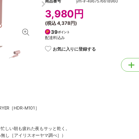
商品番号
ym-ir-4967576618960
3,980円
(税込
4,378円
)
39
ポイント
配達料込み
お気に入りに登録する
DRYER［HDR-M101］
で、忙しい朝も疲れた夜もサッと乾く。
ズル無し［アイリスオーヤマ調べ］）