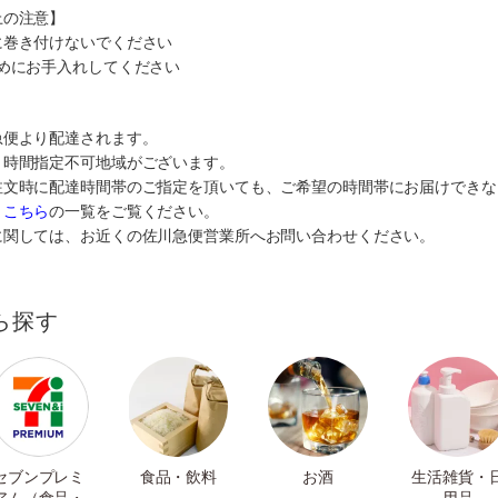
上の注意】
に巻き付けないでください
めにお手入れしてください
急便より配達されます。
り時間指定不可地域がございます。
注文時に配達時間帯のご指定を頂いても、ご希望の時間帯にお届けできな
、
こちら
の一覧をご覧ください。
に関しては、お近くの佐川急便営業所へお問い合わせください。
ら探す
セブンプレミ
食品・飲料
お酒
生活雑貨・
アム（食品・
用品