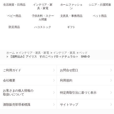
生活雑貨・日用品
インテリア・家
ホームファッショ
シニア・介護関連
具・家電
ン
ベビー用品
子供衣料・スクー
文房具・事務用品
ペット用品
ル関連
防災用品
ハコストック
ギフト
>
>
>
ホーム
インテリア・家具・家電
インテリア・家具
ベッド
>
【送料込み】アイリス すのこベッドD ＜ナチュラル＞ SNB-D
ご利用ガイド
お問合せ窓口
会社概要
利用規約
お客さまの個人情報の
特定商取引法に基づく表示
取扱いについて
酒類販売管理者標識
サイトマップ