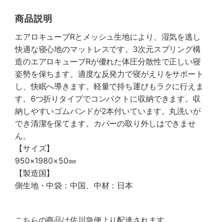
商品説明
エアロキューブRとメッシュ生地により、湿気を逃し
快適な寝心地のマットレスです。3次元スプリング構
造のエアロキューブRが優れた体圧分散性で正しい寝
姿勢を保ちます。適度な反発力で寝がえりをサポート
し、快眠へ導きます。軽量で持ち運びもラクに行えま
す。6つ折りタイプでコンパクトに収納できます。収
納しやすいゴムバンドが2本付いています。丸洗いが
でき清潔を保てます。カバーの取り外しはできませ
ん。
【サイズ】
950×1980×50㎜
【製造国】
側生地・中袋：中国、中材：日本
こちらの商品は佐川急便より配達されます。