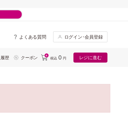
よくある質問
ログイン･会員登録
ド
0
0
レジに進む
入履歴
クーポン
税込
円