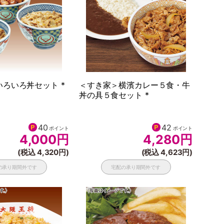
ろいろ丼セット *
＜すき家＞横濱カレー５食・牛
丼の具５食セット *
40
42
ポイント
ポイント
4,000
円
4,280
円
(税込 4,320円)
(税込 4,623円)
の承り期間外です
宅配の承り期間外です