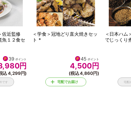
ン＞佐近監修
＜学食＞冠地どり直火焼きセッ
＜日本ハム
煮魚１２食セ
ト *
でじっくり煮
39
45
ポイント
ポイント
3,980
円
4,500
円
税込 4,299円)
(税込 4,860円)
宅配でお届け
外です
宅配