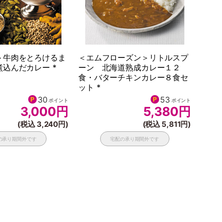
＞牛肉をとろけるま
＜エムフローズン＞リトルスプ
込んだカレー *
ーン 北海道熟成カレー１２
食・バターチキンカレー８食セ
ット *
30
53
ポイント
ポイント
3,000
円
5,380
円
(税込 3,240円)
(税込 5,811円)
の承り期間外です
宅配の承り期間外です