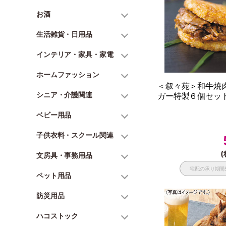
お酒
生活雑貨・日用品
インテリア・家具・家電
ホームファッション
＜叙々苑＞和牛焼
シニア・介護関連
ガー特製６個セット
ベビー用品
子供衣料・スクール関連
(
文房具・事務用品
宅配の承り期間
ペット用品
防災用品
ハコストック