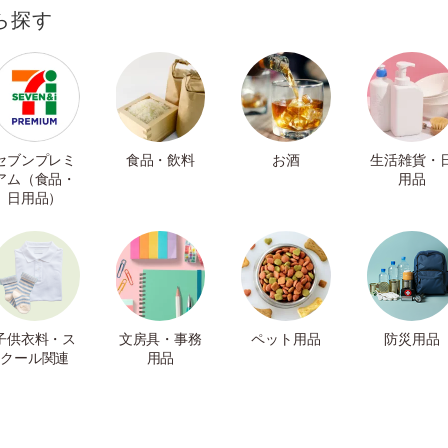
ら探す
セブンプレミ
食品・飲料
お酒
生活雑貨・
アム（食品・
用品
日用品）
子供衣料・ス
文房具・事務
ペット用品
防災用品
クール関連
用品