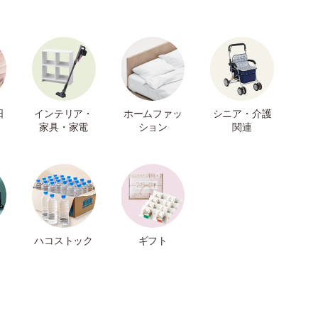
日
インテリア・
ホームファッ
シニア・介護
家具・家電
ション
関連
ハコストック
ギフト