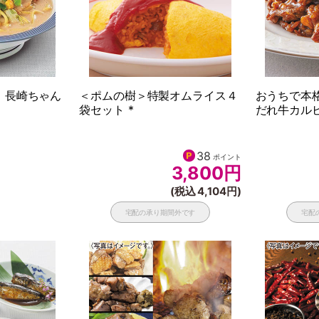
」長崎ちゃん
＜ポムの樹＞特製オムライス４
おうちで本
袋セット *
だれ牛カルビ
50
38
ポイント
ポイント
5,000
円
3,800
円
税込 5,400円)
(税込 4,104円)
外です
宅配の承り期間外です
宅配