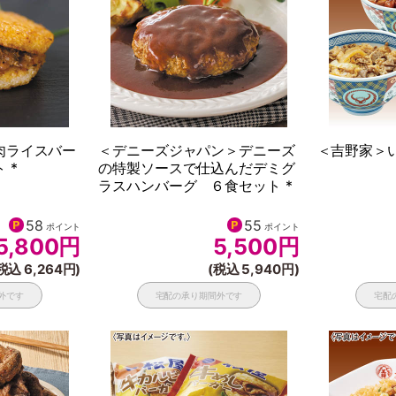
肉ライスバー
＜デニーズジャパン＞デニーズ
＜吉野家＞い
 *
の特製ソースで仕込んだデミグ
ラスハンバーグ ６食セット *
58
55
ポイント
ポイント
5,800
円
5,500
円
税込 6,264円)
(税込 5,940円)
外です
宅配の承り期間外です
宅配