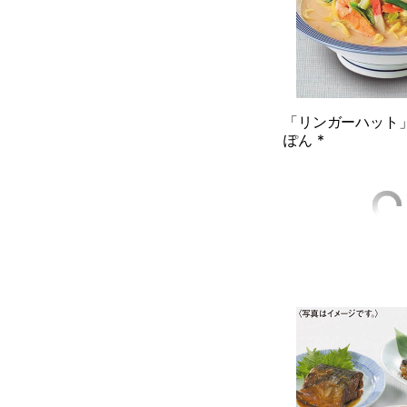
「リンガーハット
ぽん *
(
宅配の承り期間