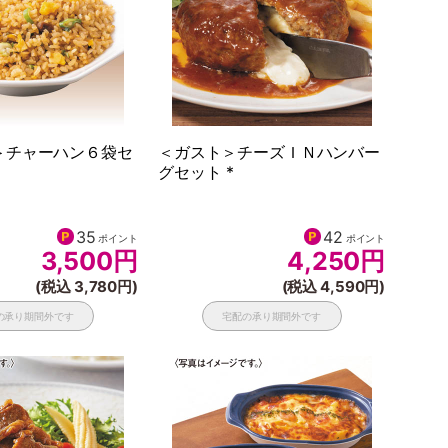
＞チャーハン６袋セ
＜ガスト＞チーズＩＮハンバー
グセット *
35
42
ポイント
ポイント
3,500
円
4,250
円
(税込 3,780円)
(税込 4,590円)
の承り期間外です
宅配の承り期間外です