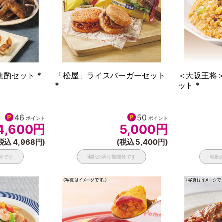
酌セット *
「松屋」ライスバーガーセット
＜大阪王将
*
ット *
46
50
ポイント
ポイント
4,600
円
5,000
円
税込 4,968円)
(税込 5,400円)
外です
宅配の承り期間外です
宅配