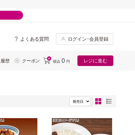
よくある質問
ログイン･会員登録
ド
0
0
レジに進む
入履歴
クーポン
税込
円