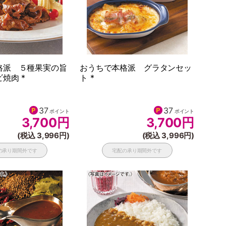
格派 ５種果実の旨
おうちで本格派 グラタンセッ
焼肉 *
ト *
37
37
ポイント
ポイント
3,700
円
3,700
円
(税込 3,996円)
(税込 3,996円)
の承り期間外です
宅配の承り期間外です