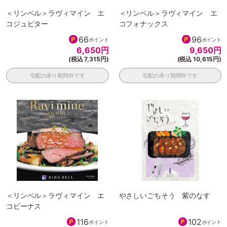
＜リンベル＞ラヴィマイン エ
＜リンベル＞ラヴィマイン エ
コジュピター
コフォナックス
66
96
ポイント
ポイント
6,650
円
9,650
円
(税込 7,315円)
(税込 10,615円)
宅配の承り期間外です
宅配の承り期間外です
＜リンベル＞ラヴィマイン エ
やさしいごちそう 紫のなす
コビーナス
116
102
ポイント
ポイント