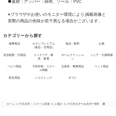
●素材：アッパー：綿布、ソール：PVC
※ブラウザやお使いのモニター環境により,掲載画像と
実際の商品の色味が若干異なる場合がございます。
カテゴリーから探す
催事商品
セブンプレミアム
食品・飲料
お酒
（食品・日用品）
生活雑貨・日用品
インテリア・家
ホームファッショ
シニア・介護関連
具・家電
ン
ベビー用品
子供衣料・スクー
文房具・事務用品
ペット用品
ル関連
防災用品
ハコストック
ギフト
>
>
>
ホーム
子供衣料・スクール関連
上履き
バイオスクールカラーDX 赤