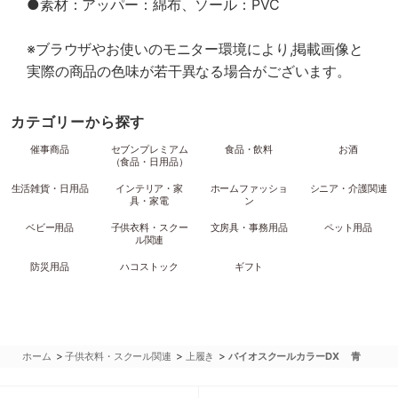
●素材：アッパー：綿布、ソール：PVC
※ブラウザやお使いのモニター環境により,掲載画像と
実際の商品の色味が若干異なる場合がございます。
カテゴリーから探す
催事商品
セブンプレミアム
食品・飲料
お酒
（食品・日用品）
生活雑貨・日用品
インテリア・家
ホームファッショ
シニア・介護関連
具・家電
ン
ベビー用品
子供衣料・スクー
文房具・事務用品
ペット用品
ル関連
防災用品
ハコストック
ギフト
>
>
>
ホーム
子供衣料・スクール関連
上履き
バイオスクールカラーDX 青