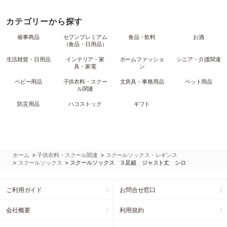
カテゴリーから探す
催事商品
セブンプレミアム
食品・飲料
お酒
（食品・日用品）
生活雑貨・日用品
インテリア・家
ホームファッショ
シニア・介護関連
具・家電
ン
ベビー用品
子供衣料・スクー
文房具・事務用品
ペット用品
ル関連
防災用品
ハコストック
ギフト
>
>
ホーム
子供衣料・スクール関連
スクールソックス・レギンス
>
>
スクールソックス
スクールソックス ３足組 ジャスト丈 シロ
ご利用ガイド
お問合せ窓口
会社概要
利用規約