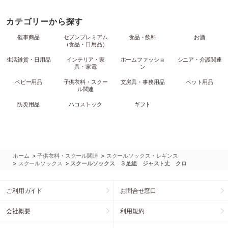
カテゴリーから探す
催事商品
セブンプレミアム
食品・飲料
お酒
（食品・日用品）
生活雑貨・日用品
インテリア・家
ホームファッショ
シニア・介護関連
具・家電
ン
ベビー用品
子供衣料・スクー
文房具・事務用品
ペット用品
ル関連
防災用品
ハコストック
ギフト
>
>
ホーム
子供衣料・スクール関連
スクールソックス・レギンス
>
>
スクールソックス
スクールソックス ３足組 ジャスト丈 クロ
ご利用ガイド
お問合せ窓口
会社概要
利用規約