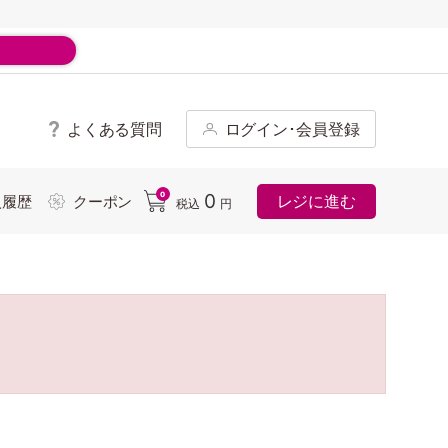
よくある質問
ログイン･会員登録
ド
0
0
レジに進む
入履歴
クーポン
税込
円