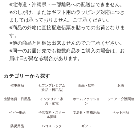
※北海道・沖縄県・一部離島への配送はできません。
※のしがけ、またはギフト用のラッピング対応につき
ましては承っておりません。ご了承ください。
※商品の外箱に直接配送伝票を貼っての出荷となりま
す。
※他の商品と同梱は出来ませんのでご了承ください。
※同一のお届け先でも複数商品をご購入の場合は、お
届け日が異なる場合があります。
カテゴリーから探す
催事商品
セブンプレミアム
食品・飲料
お酒
（食品・日用品）
生活雑貨・日用品
インテリア・家
ホームファッショ
シニア・介護関連
具・家電
ン
ベビー用品
子供衣料・スクー
文房具・事務用品
ペット用品
ル関連
防災用品
ハコストック
ギフト