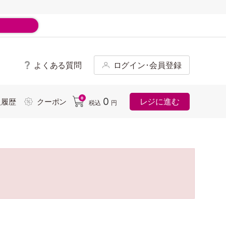
よくある質問
ログイン･会員登録
ド
0
0
レジに進む
入履歴
クーポン
税込
円