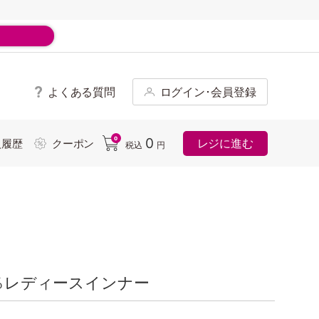
よくある質問
ログイン･会員登録
ド
0
0
レジに進む
入履歴
クーポン
税込
円
0％レディースインナー