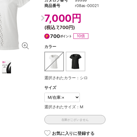
カタログ番号
99999
商品番号
r08as-00021
7,000円
(税込
7,700円
)
700
10倍
ポイント
カラー
選択されたカラー：シロ
サイズ
選択されたサイズ：M
在庫がございません
お気に入りに登録する