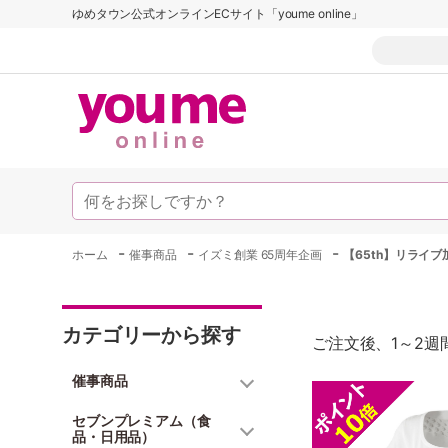
ゆめタウン公式オンラインECサイト「youme online」
-
-
-
ホーム
催事商品
イズミ創業 65周年企画
【65th】リライ
カテゴリーから探す
ご注文後、1～2
催事商品
セブンプレミアム（食
品・日用品）