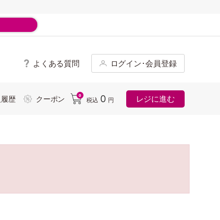
よくある質問
ログイン･会員登録
ド
0
0
レジに進む
入履歴
クーポン
税込
円