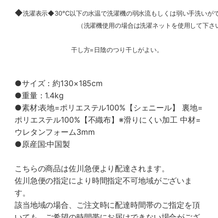
◆
洗濯表示◆30℃以下の水温で洗濯機の弱水流もしくは弱い手洗いが
（洗濯機使用の場合は洗濯ネットを使用して下さい
干し方=日陰のつり干しがよい。
●サイズ：約130×185cm
●重量：1.4kg
●素材:表地=ポリエステル100%【シェニール】 裏地=
ポリエステル100%【不織布】※滑りにくい加工 中材=
ウレタンフォーム3mm
●原産国:中国製
こちらの商品は佐川急便より配達されます。
佐川急便の指定により時間指定不可地域がございま
す。
該当地域の場合、ご注文時に配達時間帯のご指定を頂
いても、ご希望の時間帯にお届けできない場合がござ