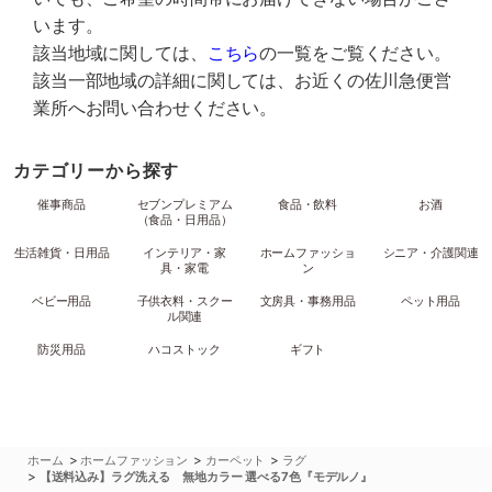
います。
該当地域に関しては、
こちら
の一覧をご覧ください。
該当一部地域の詳細に関しては、お近くの佐川急便営
業所へお問い合わせください。
カテゴリーから探す
催事商品
セブンプレミアム
食品・飲料
お酒
（食品・日用品）
生活雑貨・日用品
インテリア・家
ホームファッショ
シニア・介護関連
具・家電
ン
ベビー用品
子供衣料・スクー
文房具・事務用品
ペット用品
ル関連
防災用品
ハコストック
ギフト
>
>
>
ホーム
ホームファッション
カーペット
ラグ
>
【送料込み】ラグ洗える 無地カラー 選べる7色『モデルノ』