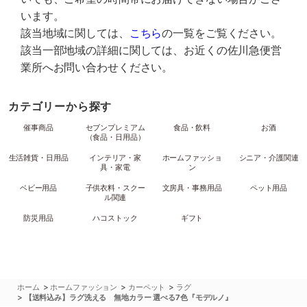
います。
該当地域に関しては、
こちら
の一覧をご覧ください。
該当一部地域の詳細に関しては、お近くの佐川急便営
業所へお問い合わせください。
カテゴリーから探す
催事商品
セブンプレミアム
食品・飲料
お酒
（食品・日用品）
生活雑貨・日用品
インテリア・家
ホームファッショ
シニア・介護関連
具・家電
ン
ベビー用品
子供衣料・スクー
文房具・事務用品
ペット用品
ル関連
防災用品
ハコストック
ギフト
>
>
>
ホーム
ホームファッション
カーペット
ラグ
>
【送料込み】ラグ洗える 無地カラー 選べる7色『モデルノ』