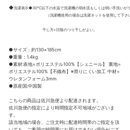
◆
洗濯表示◆30℃以下の水温で洗濯機の弱水流もしくは弱い手洗いが
（洗濯機使用の場合は洗濯ネットを使用して下さい
干し方=日陰のつり干しがよい。
●サイズ：約130×185cm
●重量：1.4kg
●素材:表地=ポリエステル100%【シェニール】 裏地=
ポリエステル100%【不織布】※滑りにくい加工 中材=
ウレタンフォーム3mm
●原産国:中国製
こちらの商品は佐川急便より配達されます。
佐川急便の指定により時間指定不可地域がございま
す。
該当地域の場合、ご注文時に配達時間帯のご指定を頂
いても、ご希望の時間帯にお届けできない場合がござ