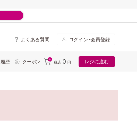
よくある質問
ログイン･会員登録
ド
0
0
レジに進む
入履歴
クーポン
税込
円