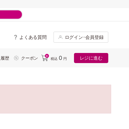
よくある質問
ログイン･会員登録
ド
0
0
レジに進む
入履歴
クーポン
税込
円