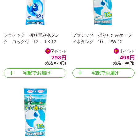
プラテック 折り畳み水タン
プラテック 折りたたみケータ
ク コック付 12L PK-12
イ水タンク 10L PW-10
7
4
ポイント
ポイント
798
円
498
円
(税込 878円)
(税込 548円)
宅配でお届け
宅配でお届け