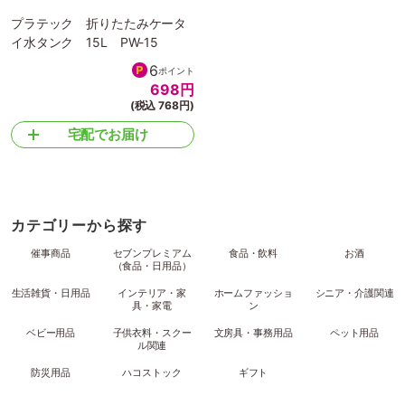
プラテック 折りたたみケータ
イ水タンク 15L PW-15
6
ポイント
698
円
(税込 768円)
宅配でお届け
カテゴリーから探す
催事商品
セブンプレミアム
食品・飲料
お酒
（食品・日用品）
生活雑貨・日用品
インテリア・家
ホームファッショ
シニア・介護関連
具・家電
ン
ベビー用品
子供衣料・スクー
文房具・事務用品
ペット用品
ル関連
防災用品
ハコストック
ギフト