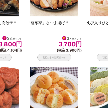
肉餃子 *
「薩摩家」さつま揚げ *
えび入りひと
38
37
ポイント
ポイント
3,800
円
3,700
円
(税込 4,104円)
(税込 3,996円)
外です
宅配の承り期間外です
宅配