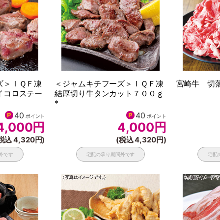
ズ＞ＩＱＦ凍
＜ジャムキチフーズ＞ＩＱＦ凍
宮崎牛 切落
イコロステー
結厚切り牛タンカット７００ｇ
*
40
40
ポイント
ポイント
4,000
円
4,000
円
税込 4,320円)
(税込 4,320円)
外です
宅配の承り期間外です
宅配