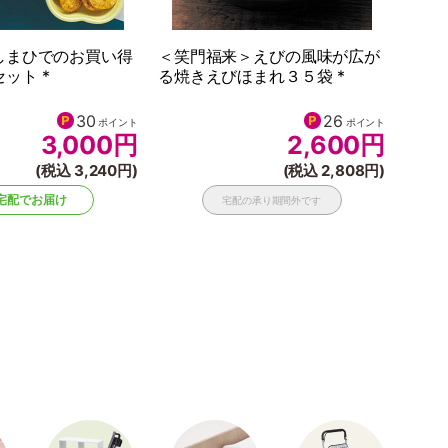
しまひでのお買い得
＜笑門福来＞えびの風味が広が
ット *
る焼きえびほまれ３５袋 *
30
26
ポイント
ポイント
3,000
円
2,600
円
(税込 3,240円)
(税込 2,808円)
宅配でお届け
宅配の承り期間外です