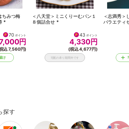
はちみつ梅
＜八天堂＞ミニくりーむパン１
＜志満秀＞
 *
８個詰合せ *
バラエティセ
70
43
ポイント
ポイント
7,000
円
4,330
円
税込 7,560円)
(税込 4,677円)
届け
宅配の承り期間外です
ら探す