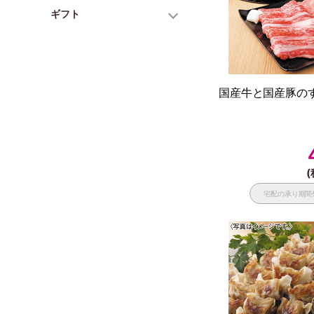
ギフト
国産牛と国産豚のす
(
宅配の承り期間