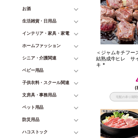
お酒
生活雑貨・日用品
インテリア・家具・家電
ホームファッション
＜ジャムキチフー
シニア・介護関連
結熟成牛ヒレ サ
キ *
ベビー用品
子供衣料・スクール関連
(
文房具・事務用品
宅配の承り期間
ペット用品
防災用品
ハコストック