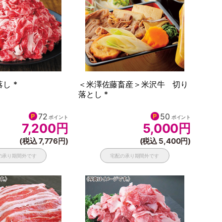
し *
＜米澤佐藤畜産＞米沢牛 切り
落とし *
72
50
ポイント
ポイント
7,200
円
5,000
円
(税込 7,776円)
(税込 5,400円)
の承り期間外です
宅配の承り期間外です