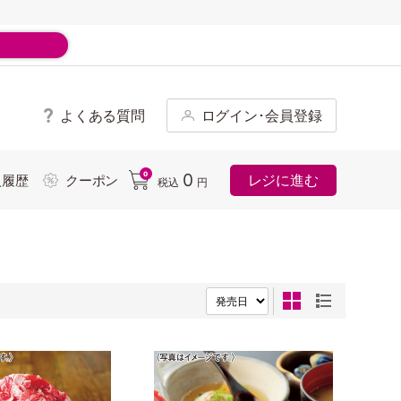
よくある質問
ログイン･会員登録
ド
0
0
レジに進む
入履歴
クーポン
税込
円