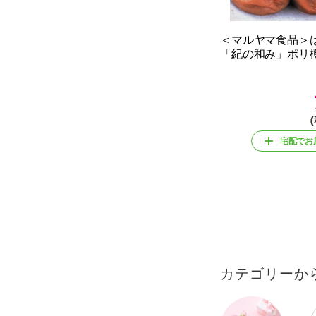
＜マルヤマ食品＞
「紀の和み」ポリ樽
(
宅配でお
カテゴリーか