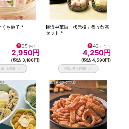
くち餃子 *
横浜中華街「状元樓」得々飲茶
セット *
29
42
ポイント
ポイント
2,950
円
4,250
円
(税込 3,186円)
(税込 4,590円)
の承り期間外です
宅配の承り期間外です