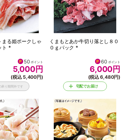
＞まる姫ポークしゃ
くまもとあか牛切り落とし８０
ト *
０ｇパック *
50
60
ポイント
ポイント
5,000
円
6,000
円
(税込 5,400円)
(税込 6,480円)
宅配でお届け
の承り期間外です