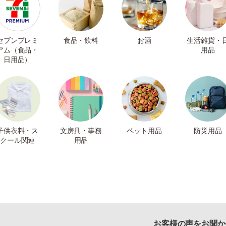
セブンプレミ
食品・飲料
お酒
生活雑貨・
アム（食品・
用品
日用品）
子供衣料・ス
文房具・事務
ペット用品
防災用品
クール関連
用品
お客様の声をお聞か