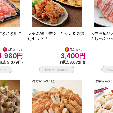
き焼き用 *
大分名物 豊後 とり天＆唐揚
＜中浦食品
げセット *
ぶしゃぶセッ
49
34
ポイント
ポイント
4,980
円
3,400
円
税込 5,379円)
(税込 3,672円)
外です
宅配の承り期間外です
宅配